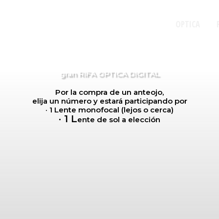
OPTICA
gran RIFA OPTICA DIGITAL
Por la compra de un anteojo,
elija un número y estará participando por
· 1 Lente monofocal (lejos o cerca)
· 1 L
ente de sol a elección